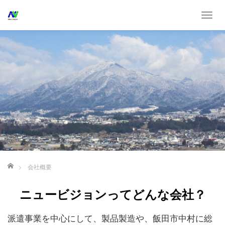
T
o
g
g
l
e
n
a
v
i
g
a
t
ホーム
会社概要
i
o
ニュービジョンってどんな会社？
n
派遣事業を中心にして、製品製造や、飯田市中村に総