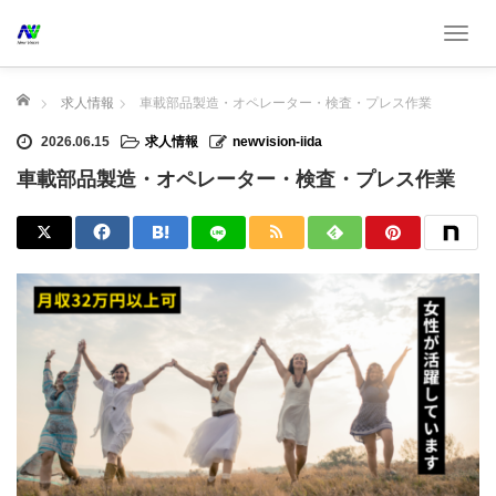
T
o
g
ホーム
求人情報
車載部品製造・オペレーター・検査・プレス作業
g
l
2026.06.15
求人情報
newvision-iida
e
車載部品製造・オペレーター・検査・プレス作業
n
a
v
i
g
a
t
i
o
n